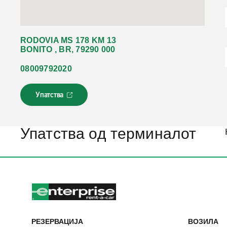
RODOVIA MS 178 KM 13
BONITO , BR, 79290 000
08009792020
Упатства
Л
и
н
к
Упатства од терминалот
о
т
с
е
о
т
в
о
р
РЕЗЕРВАЦИЈА
ВОЗИЛА