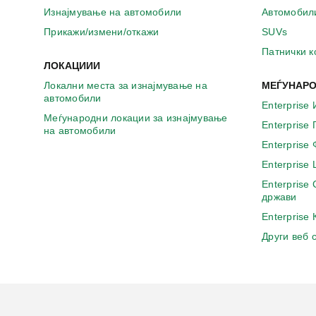
а
Изнајмување на автомобили
Автомобил
в
о
Прикажи/измени/откажи
SUVs
н
Патнички 
о
ЛОКАЦИИИ
в
Локални места за изнајмување на
МЕЃУНАРО
о
автомобили
п
Enterprise 
р
Меѓународни локации за изнајмување
Enterprise
о
на автомобили
з
Enterprise
о
Enterprise
р
Enterprise
ч
држави
е
Enterprise
Други веб 