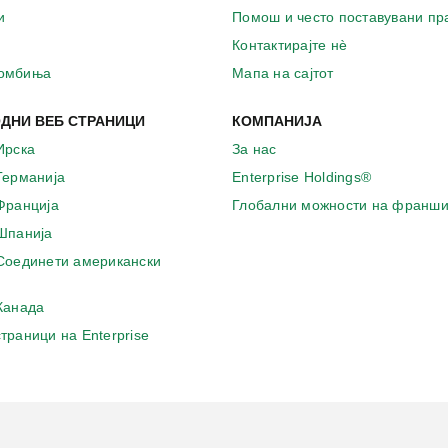
и
Помош и често поставувани п
Контактирајте нѐ
комбиња
Мапа на сајтот
ДНИ ВЕБ СТРАНИЦИ
КОМПАНИЈА
Ирска
За нас
 Германија
Enterprise Holdings®
 Франција
Глобални можности на франши
 Шпанија
 Соединети американски
 Канада
страници на Enterprise