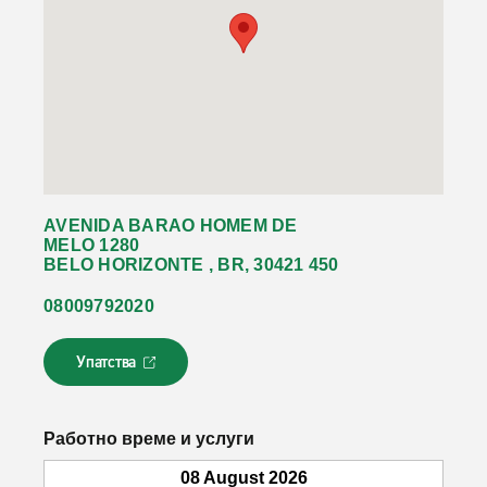
AVENIDA BARAO HOMEM DE
MELO 1280
BELO HORIZONTE , BR, 30421 450
08009792020
Упатства
Л
и
н
к
Работно време и услуги
о
т
08 August 2026