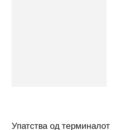
Упатства од терминалот