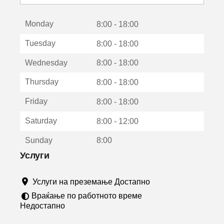
с
е
Monday
о
8:00 - 18:00
т
Tuesday
8:00 - 18:00
в
о
Wednesday
8:00 - 18:00
р
а
Thursday
8:00 - 18:00
в
о
Friday
8:00 - 18:00
н
о
Saturday
8:00 - 12:00
в
о
Sunday
8:00
п
р
Услуги
о
з
Услуги на преземање Достапно
о
р
Враќање по работното време
ч
Недостапно
е