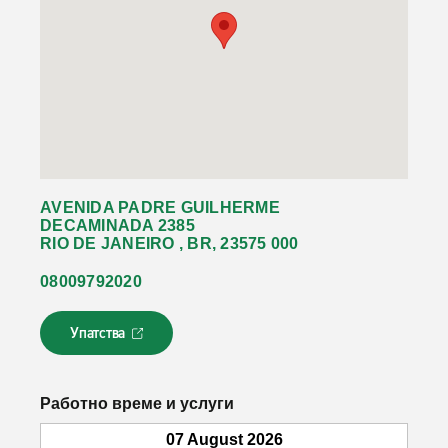
AVENIDA PADRE GUILHERME
DECAMINADA 2385
RIO DE JANEIRO , BR, 23575 000
08009792020
Упатства
Л
и
н
к
Работно време и услуги
о
т
07 August 2026