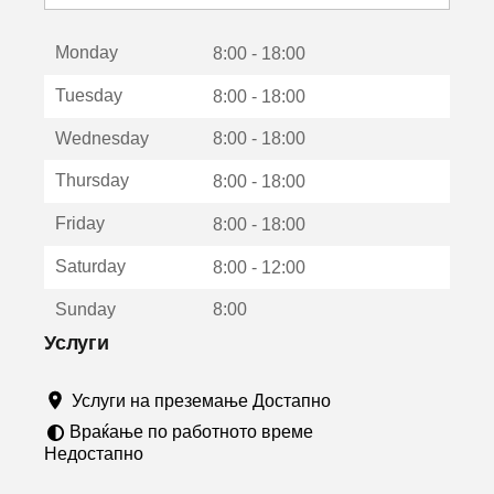
с
е
Monday
о
8:00 - 18:00
т
Tuesday
8:00 - 18:00
в
о
Wednesday
8:00 - 18:00
р
а
Thursday
8:00 - 18:00
в
о
Friday
8:00 - 18:00
н
о
Saturday
8:00 - 12:00
в
о
Sunday
8:00
п
р
Услуги
о
з
Услуги на преземање Достапно
о
р
Враќање по работното време
ч
Недостапно
е