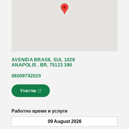
AVENIDA BRASIL SUL 1028
ANAPOLIS , BR, 75123 390
08009792020
Упатства
Л
и
н
к
Работно време и услуги
о
т
09 August 2026
с