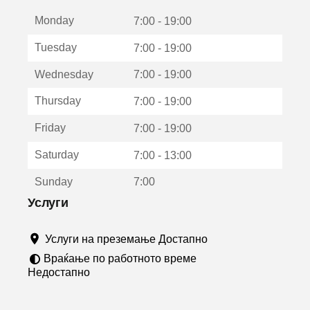
е
Monday
о
7:00 - 19:00
т
Tuesday
7:00 - 19:00
в
о
Wednesday
7:00 - 19:00
р
а
Thursday
7:00 - 19:00
в
о
Friday
7:00 - 19:00
н
о
Saturday
7:00 - 13:00
в
о
Sunday
7:00
п
р
Услуги
о
з
Услуги на преземање Достапно
о
р
Враќање по работното време
ч
Недостапно
е