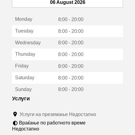
т
06 August 2026
с
е
Monday
о
8:00 - 20:00
т
Tuesday
8:00 - 20:00
в
о
Wednesday
8:00 - 20:00
р
а
Thursday
8:00 - 20:00
в
о
Friday
8:00 - 20:00
н
о
Saturday
8:00 - 20:00
в
о
Sunday
8:00 - 20:00
п
р
Услуги
о
з
Услуги на преземање Недостапно
о
р
Враќање по работното време
ч
Недостапно
е