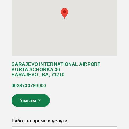
SARAJEVO INTERNATIONAL AIRPORT
KURTA SCHORKA 36
SARAJEVO , BA, 71210
0038733789900
Упатства
Л
и
н
к
Работно време и услуги
о