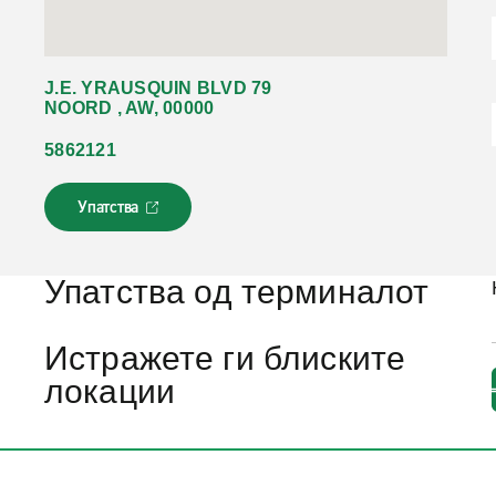
J.E. YRAUSQUIN BLVD 79
NOORD , AW, 00000
5862121
Упатства
Л
и
н
к
Упатства од терминалот
о
т
с
Истражете ги блиските
е
локации
о
т
в
о
р