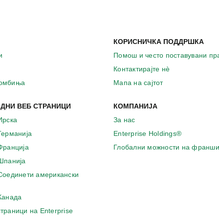
КОРИСНИЧКА ПОДДРШКА
и
Помош и често поставувани п
Контактирајте нѐ
комбиња
Мапа на сајтот
ДНИ ВЕБ СТРАНИЦИ
КОМПАНИЈА
Ирска
За нас
 Германија
Enterprise Holdings®
 Франција
Глобални можности на франши
 Шпанија
 Соединети американски
 Канада
страници на Enterprise