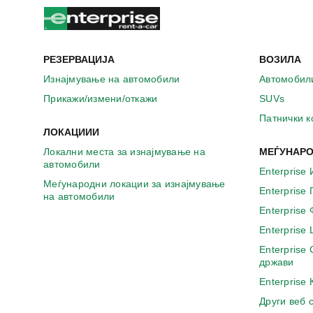
а
в
о
н
о
РЕЗЕРВАЦИЈА
ВОЗИЛА
в
Изнајмување на автомобили
Автомобил
о
Прикажи/измени/откажи
SUVs
п
р
Патнички 
о
ЛОКАЦИИИ
з
Локални места за изнајмување на
МЕЃУНАРО
о
автомобили
р
Enterprise 
ч
Меѓународни локации за изнајмување
Enterprise
на автомобили
е
Enterprise
Enterprise
Enterprise
држави
Enterprise
Други веб 