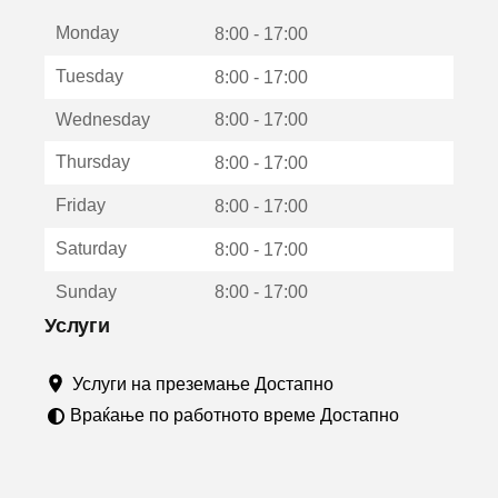
е
Monday
о
8:00 - 17:00
т
Tuesday
8:00 - 17:00
в
о
Wednesday
8:00 - 17:00
р
а
Thursday
8:00 - 17:00
в
о
Friday
8:00 - 17:00
н
о
Saturday
8:00 - 17:00
в
о
Sunday
8:00 - 17:00
п
р
Услуги
о
з
Услуги на преземање Достапно
о
р
Враќање по работното време Достапно
ч
е