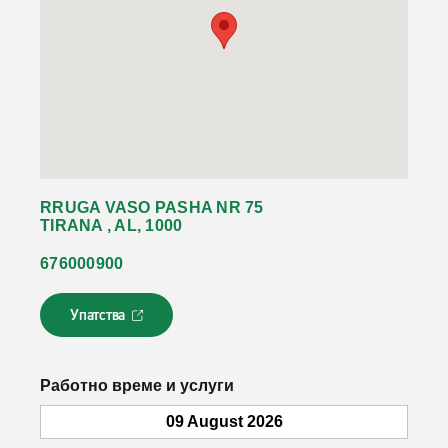
RRUGA VASO PASHA NR 75
TIRANA , AL, 1000
676000900
Упатства
Л
и
н
к
Работно време и услуги
о
т
09 August 2026
с