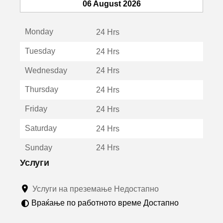
т
06 August 2026
с
е
Monday
о
24 Hrs
т
Tuesday
24 Hrs
в
о
Wednesday
24 Hrs
р
а
Thursday
24 Hrs
в
о
Friday
24 Hrs
н
о
Saturday
24 Hrs
в
о
Sunday
24 Hrs
п
р
Услуги
о
з
Услуги на преземање Недостапно
о
р
Враќање по работното време Достапно
ч
е