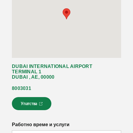
DUBAI INTERNATIONAL AIRPORT
TERMINAL 1
DUBAI , AE, 00000
8003031
Упатства
Л
и
н
к
Работно време и услуги
о