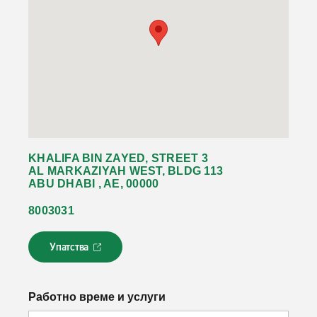
KHALIFA BIN ZAYED, STREET 3
AL MARKAZIYAH WEST, BLDG 113
ABU DHABI , AE, 00000
8003031
Упатства
Л
и
н
к
Работно време и услуги
о