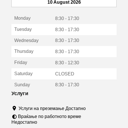
т
10 August 2026
с
е
Monday
о
8:30 - 17:30
т
Tuesday
8:30 - 17:30
в
о
Wednesday
8:30 - 17:30
р
а
Thursday
8:30 - 17:30
в
о
Friday
8:30 - 12:30
н
о
Saturday
CLOSED
в
о
Sunday
8:30 - 17:30
п
р
Услуги
о
з
Услуги на преземање Достапно
о
р
Враќање по работното време
ч
Недостапно
е